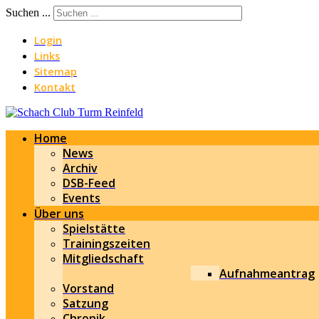
Suchen ...
Login
Links
Sitemap
Kontakt
Home
News
Archiv
DSB-Feed
Events
Über uns
Spielstätte
Trainingszeiten
Mitgliedschaft
Aufnahmeantrag
Vorstand
Satzung
Chronik