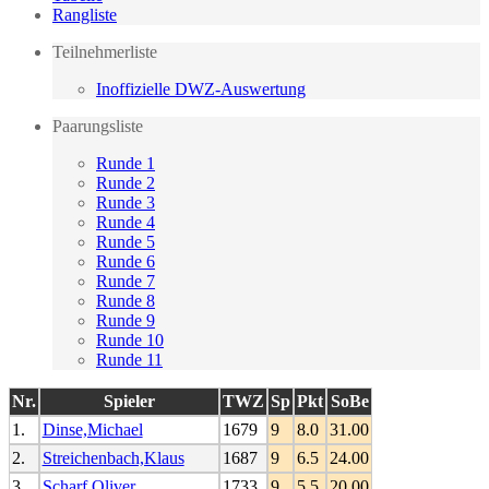
Rangliste
Teilnehmerliste
Inoffizielle DWZ-Auswertung
Paarungsliste
Runde 1
Runde 2
Runde 3
Runde 4
Runde 5
Runde 6
Runde 7
Runde 8
Runde 9
Runde 10
Runde 11
Nr.
Spieler
TWZ
Sp
Pkt
SoBe
1.
Dinse,Michael
1679
9
8.0
31.00
2.
Streichenbach,Klaus
1687
9
6.5
24.00
3.
Scharf,Oliver
1733
9
5.5
20.00