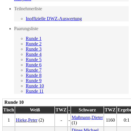
Teilnehmerliste
Inoffizielle DWZ-Auswertung
Paarungsliste
Runde 1
Runde 2
Runde 3
Runde 4
Runde 5
Runde 6
Runde 7
Runde 8
Runde 9
Runde 10
Runde 11
Runde 10
Tisch
Weiß
TWZ
-
Schwarz
TWZ
Ergebn
Maßmann,Dieter
1
Hieke,Peter
(2)
-
-
1160
0:1
(1)
Dinse,Michael