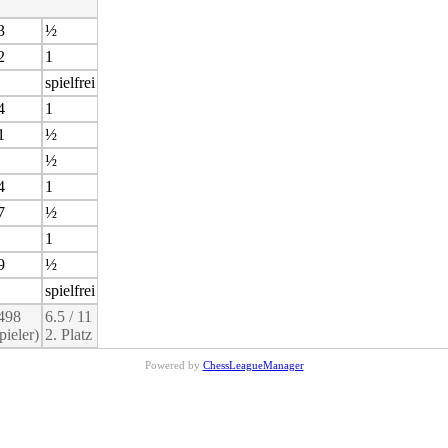
3
½
2
1
spielfrei
4
1
1
½
½
4
1
7
½
1
9
½
spielfrei
498
6.5 / 11
pieler)
2. Platz
Powered by
ChessLeagueManager