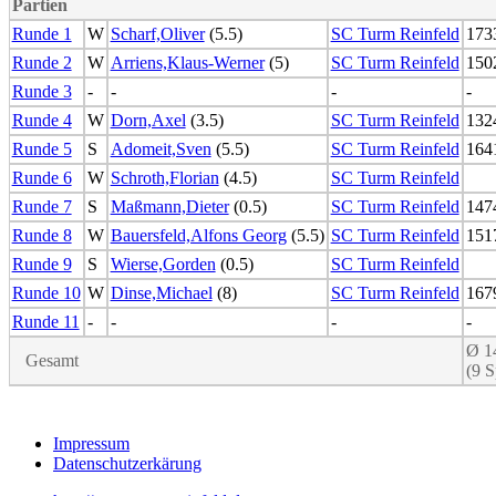
Partien
Runde 1
W
Scharf,Oliver
(5.5)
SC Turm Reinfeld
173
Runde 2
W
Arriens,Klaus-Werner
(5)
SC Turm Reinfeld
150
Runde 3
-
-
-
-
Runde 4
W
Dorn,Axel
(3.5)
SC Turm Reinfeld
132
Runde 5
S
Adomeit,Sven
(5.5)
SC Turm Reinfeld
164
Runde 6
W
Schroth,Florian
(4.5)
SC Turm Reinfeld
Runde 7
S
Maßmann,Dieter
(0.5)
SC Turm Reinfeld
147
Runde 8
W
Bauersfeld,Alfons Georg
(5.5)
SC Turm Reinfeld
151
Runde 9
S
Wierse,Gorden
(0.5)
SC Turm Reinfeld
Runde 10
W
Dinse,Michael
(8)
SC Turm Reinfeld
167
Runde 11
-
-
-
-
Ø 1
Gesamt
(9 S
Impressum
Datenschutzerkärung