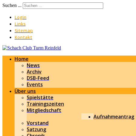
Suchen ...
Login
Links
Sitemap
Kontakt
Home
News
Archiv
DSB-Feed
Events
Über uns
Spielstätte
Trainingszeiten
Mitgliedschaft
Aufnahmeantrag
Vorstand
Satzung
Chronik