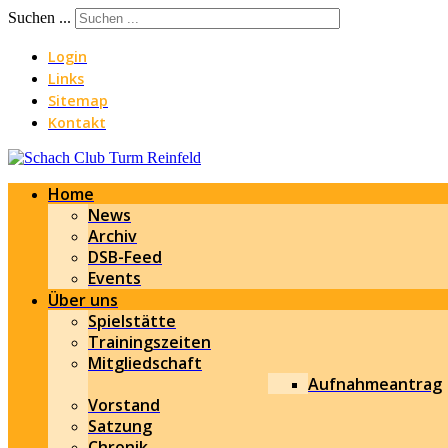
Suchen ...
Login
Links
Sitemap
Kontakt
Home
News
Archiv
DSB-Feed
Events
Über uns
Spielstätte
Trainingszeiten
Mitgliedschaft
Aufnahmeantrag
Vorstand
Satzung
Chronik