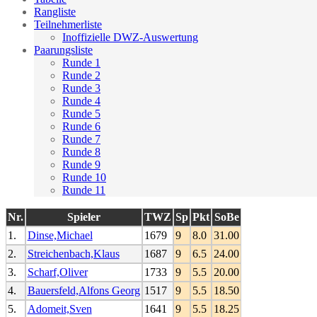
Rangliste
Teilnehmerliste
Inoffizielle DWZ-Auswertung
Paarungsliste
Runde 1
Runde 2
Runde 3
Runde 4
Runde 5
Runde 6
Runde 7
Runde 8
Runde 9
Runde 10
Runde 11
Nr.
Spieler
TWZ
Sp
Pkt
SoBe
1.
Dinse,Michael
1679
9
8.0
31.00
2.
Streichenbach,Klaus
1687
9
6.5
24.00
3.
Scharf,Oliver
1733
9
5.5
20.00
4.
Bauersfeld,Alfons Georg
1517
9
5.5
18.50
5.
Adomeit,Sven
1641
9
5.5
18.25