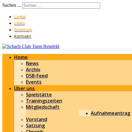
Suchen ...
Login
Links
Sitemap
Kontakt
Home
News
Archiv
DSB-Feed
Events
Über uns
Spielstätte
Trainingszeiten
Mitgliedschaft
Aufnahmeantrag
Vorstand
Satzung
Chronik